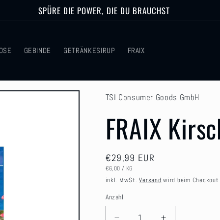
SPÜRE DIE POWER, DIE DU BRAUCHST
OSE
GEBINDE
GETRÄNKESIRUP
FRAIX
TSI Consumer Goods GmbH
FRAIX Kirsc
Normaler
€29,99 EUR
STÜCKPREIS
PRO
Preis
€6,00
/
KG
inkl. MwSt.
Versand
wird beim Checkout
Anzahl