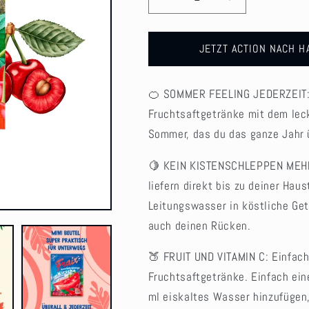
Verringere
Erhöhe
die
die
Menge
Menge
für
für
JETZT ACTION NACH H
FRAIX
FRAIX
Kirsche
Kirsche
🍊 SOMMER FEELING JEDERZEIT: 
50
50
x
x
Fruchtsaftgetränke mit dem leck
100g
100g
Sommer, das du das ganze Jahr 
🍋 KEIN KISTENSCHLEPPEN MEHR
liefern direkt bis zu deiner Hau
Leitungswasser in köstliche Get
auch deinen Rücken.
🍑 FRUIT UND VITAMIN C: Einfac
Fruchtsaftgetränke. Einfach ein
ml eiskaltes Wasser hinzufügen