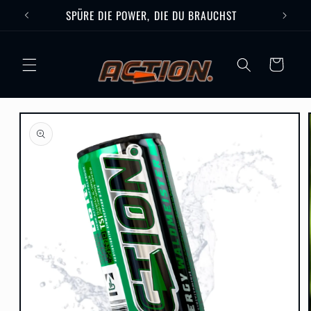
Direkt
SPÜRE DIE POWER, DIE DU BRAUCHST
GENI
zum
Inhalt
Warenkorb
u
roduktinformationen
pringen