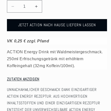
Verringere
Erhöhe
die
die
Menge
Menge
für
für
JETZT ACTION NACH HAUSE LIEFERN LASSEN
ACTION
ACTION
Waldmeister
Waldmeister
-
-
VK 0,25 € zzgl. Pfand
250ml
250ml
ACTION Energy Drink mit Waldmeistergeschmack.
250ml Erfrischungsgetränk mit erhöhtem
Koffeingehalt (32mg Koffein/100ml).
ZUTATEN ANZEIGEN
UNNACHAHMLICHER GESCHMACK DANK EINZIGARTIGER
ACTION ENERGY REZEPTUR. AUS HOCHWERTIGEN
INHALTSSTOFFEN UND EINER EINZIGARTIGEN REZEPTUR
ENTSTEHT DER UNVERWECHSELBARE ACTION ENERGY