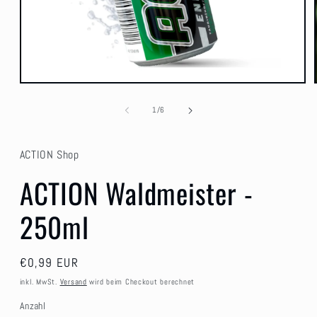
Medien
1
in
von
1
/
6
Modal
öffnen
ACTION Shop
ACTION Waldmeister -
250ml
Normaler
€0,99 EUR
Preis
inkl. MwSt.
Versand
wird beim Checkout berechnet
Anzahl